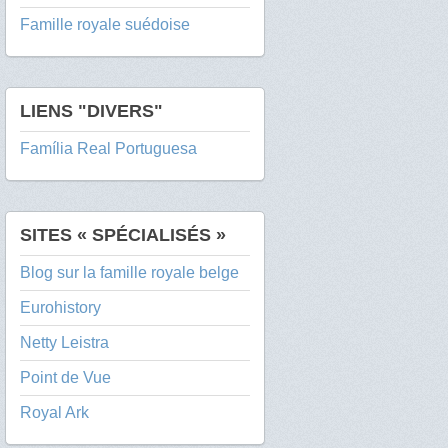
Famille royale suédoise
LIENS "DIVERS"
Família Real Portuguesa
SITES « SPÉCIALISÉS »
Blog sur la famille royale belge
Eurohistory
Netty Leistra
Point de Vue
Royal Ark