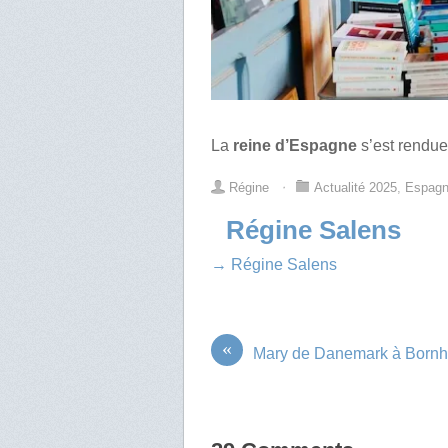
La
reine d’Espagne
s’est rendue 
Régine
⋅
Actualité 2025
,
Espag
Régine Salens
→ Régine Salens
«
Mary de Danemark à Born