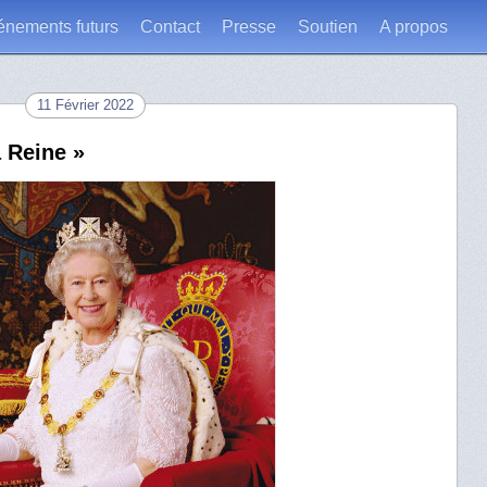
énements futurs
Contact
Presse
Soutien
A propos
11 Février 2022
a Reine »