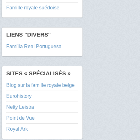
Famille royale suédoise
LIENS "DIVERS"
Família Real Portuguesa
SITES « SPÉCIALISÉS »
Blog sur la famille royale belge
Eurohistory
Netty Leistra
Point de Vue
Royal Ark