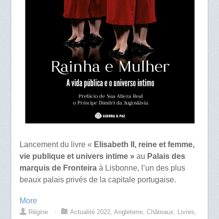
Lancement du livre «
Elisabeth II, reine et femme,
vie publique et univers intime »
au
Palais des
marquis de Fronteira
à Lisbonne, l’un des plus
beaux palais privés de la capitale portugaise.
More
Régine
⋅
Actualité 2022
,
Angleterre
,
Châteaux
,
Livres
,