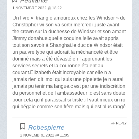
Petillante
1 NOVEMBRE 2022 @ 18:22
Un livre « triangle amoureux chez les Windsor » de
Christopher wilson va sortir mercredi ,juste avant
the crown sur la duchesse de Windsor et son amant
Jimmy donahue.quelle coquine.!elle avait appris
tout son savoir à Shanghai.le duc de Windsor était
un pauvre type qui adorait la méchanceté et être
dominé mais a été dévasté en l apprenant.les
services secrets et la couronne étaient au
courant.Elizabeth était incroyable car elle n a
jamais rien dit .moi qui suis une pipelette je n aurai
jamais pu tenir ma langue.c est par une indiscrétion
du personnel et de l ambassadeur .c est sans doute
pour cela qu il paraissait si triste .il vaut mieux un roi
qui bégaie comme son frère mais qui est plus rangé
REPLY
Robespierre
2 NOVEMBRE 2022 @ 11:05