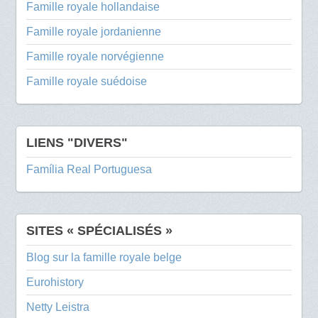
Famille royale hollandaise
Famille royale jordanienne
Famille royale norvégienne
Famille royale suédoise
LIENS "DIVERS"
Família Real Portuguesa
SITES « SPÉCIALISÉS »
Blog sur la famille royale belge
Eurohistory
Netty Leistra