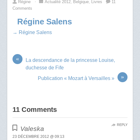
Régine
⋅
Actualité 2012
,
Belgique
,
Livres
11
Comments
Régine Salens
→ Régine Salens
«
La descendance de la princesse Louise,
duchesse de Fife
»
Publication « Mozart à Versailles »
11 Comments
REPLY
Valeska
23 DÉCEMBRE 2012 @ 09:13