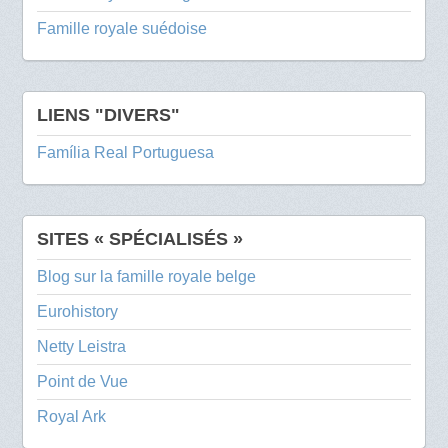
Famille royale suédoise
LIENS "DIVERS"
Família Real Portuguesa
SITES « SPÉCIALISÉS »
Blog sur la famille royale belge
Eurohistory
Netty Leistra
Point de Vue
Royal Ark