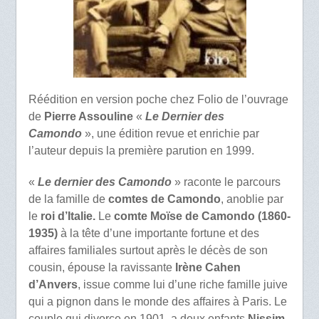
Réédition en version poche chez Folio de l’ouvrage
de
Pierre Assouline
«
Le Dernier des
Camondo
», une édition revue et enrichie par
l’auteur depuis la première parution en 1999.
«
Le dernier des Camondo
» raconte le parcours
de la famille de
comtes de Camondo
, anoblie par
le
roi d’Italie.
Le
comte Moïse de Camondo (1860-
1935)
à la tête d’une importante fortune et des
affaires familiales surtout après le décès de son
cousin, épouse la ravissante
Irène Cahen
d’Anvers
, issue comme lui d’une riche famille juive
qui a pignon dans le monde des affaires à Paris. Le
couple qui divorce en 1901, a deux enfants
Nissim