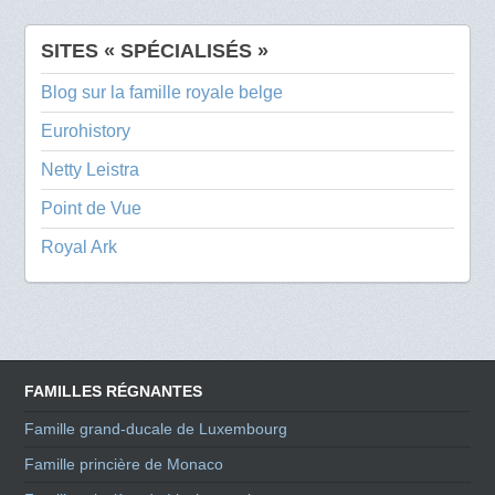
SITES « SPÉCIALISÉS »
Blog sur la famille royale belge
Eurohistory
Netty Leistra
Point de Vue
Royal Ark
FAMILLES RÉGNANTES
Famille grand-ducale de Luxembourg
Famille princière de Monaco