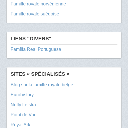
Famille royale norvégienne
Famille royale suédoise
LIENS "DIVERS"
Família Real Portuguesa
SITES « SPÉCIALISÉS »
Blog sur la famille royale belge
Eurohistory
Netty Leistra
Point de Vue
Royal Ark