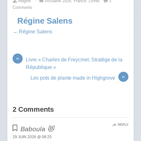
Régine
⋅
Actualité 2026
,
France
,
Livres
2
Comments
Régine Salens
→ Régine Salens
«
Livre « Charles de Freycinet. Stratège de la
République »
»
Les pots de plante made in Highgrove
2 Comments
REPLY
Baboula 😻
29 JUIN 2026 @ 08:25