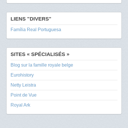
LIENS "DIVERS"
Família Real Portuguesa
SITES « SPÉCIALISÉS »
Blog sur la famille royale belge
Eurohistory
Netty Leistra
Point de Vue
Royal Ark