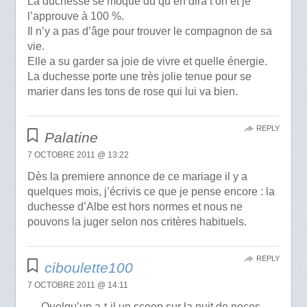
La duchesse se moque du qu’en dira t on et je
l’approuve à 100 %.
Il n’y a pas d’âge pour trouver le compagnon de sa
vie.
Elle a su garder sa joie de vivre et quelle énergie.
La duchesse porte une très jolie tenue pour se
marier dans les tons de rose qui lui va bien.
REPLY
Palatine
7 OCTOBRE 2011 @ 13:22
Dès la premiere annonce de ce mariage il y a
quelques mois, j’écrivis ce que je pense encore : la
duchesse d’Albe est hors normes et nous ne
pouvons la juger selon nos critères habituels.
REPLY
ciboulette100
7 OCTOBRE 2011 @ 14:11
… Quelqu’un a-t-il un scoop sur la nuit de noces,