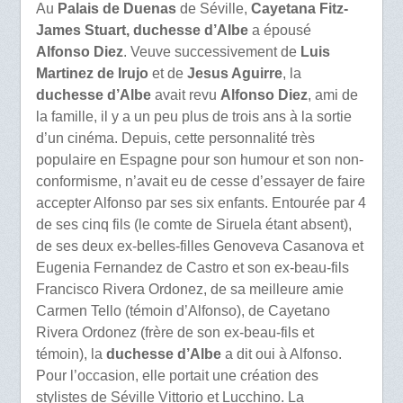
Au
Palais de Duenas
de Séville,
Cayetana Fitz-
James Stuart, duchesse d’Albe
a épousé
Alfonso Diez
. Veuve successivement de
Luis
Martinez de Irujo
et de
Jesus Aguirre
, la
duchesse d’Albe
avait revu
Alfonso Diez
, ami de
la famille, il y a un peu plus de trois ans à la sortie
d’un cinéma. Depuis, cette personnalité très
populaire en Espagne pour son humour et son non-
conformisme, n’avait eu de cesse d’essayer de faire
accepter Alfonso par ses six enfants. Entourée par 4
de ses cinq fils (le comte de Siruela étant absent),
de ses deux ex-belles-filles Genoveva Casanova et
Eugenia Fernandez de Castro et son ex-beau-fils
Francisco Rivera Ordonez, de sa meilleure amie
Carmen Tello (témoin d’Alfonso), de Cayetano
Rivera Ordonez (frère de son ex-beau-fils et
témoin), la
duchesse d’Albe
a dit oui à Alfonso.
Pour l’occasion, elle portait une création des
stylistes de Séville Vittorio et Lucchino. La