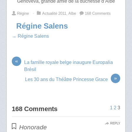
Genoveva, grande amie de la duchesse d’Albe
Régine
⋅
Actualité 2011
,
Albe
168 Comments
Régine Salens
→ Régine Salens
«
La famille royale belge inaugure Europalia
Brésil
»
Les 30 ans du Théâtre Princesse Grace
168 Comments
1
2
3
REPLY
Honorade