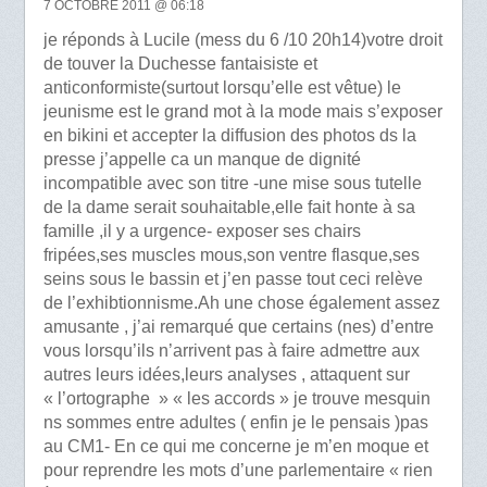
7 OCTOBRE 2011 @ 06:18
je réponds à Lucile (mess du 6 /10 20h14)votre droit
de touver la Duchesse fantaisiste et
anticonformiste(surtout lorsqu’elle est vêtue) le
jeunisme est le grand mot à la mode mais s’exposer
en bikini et accepter la diffusion des photos ds la
presse j’appelle ca un manque de dignité
incompatible avec son titre -une mise sous tutelle
de la dame serait souhaitable,elle fait honte à sa
famille ,il y a urgence- exposer ses chairs
fripées,ses muscles mous,son ventre flasque,ses
seins sous le bassin et j’en passe tout ceci relève
de l’exhibtionnisme.Ah une chose également assez
amusante , j’ai remarqué que certains (nes) d’entre
vous lorsqu’ils n’arrivent pas à faire admettre aux
autres leurs idées,leurs analyses , attaquent sur
« l’ortographe » « les accords » je trouve mesquin
ns sommes entre adultes ( enfin je le pensais )pas
au CM1- En ce qui me concerne je m’en moque et
pour reprendre les mots d’une parlementaire « rien