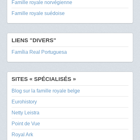
Famille royale norvégienne
Famille royale suédoise
LIENS "DIVERS"
Família Real Portuguesa
SITES « SPÉCIALISÉS »
Blog sur la famille royale belge
Eurohistory
Netty Leistra
Point de Vue
Royal Ark