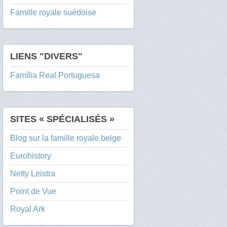
Famille royale suédoise
LIENS "DIVERS"
Família Real Portuguesa
SITES « SPÉCIALISÉS »
Blog sur la famille royale belge
Eurohistory
Netty Leistra
Point de Vue
Royal Ark