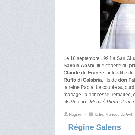
Le 18 septembre 1994 à San Gius
Savoie-Aoste
, fille cadette du
pr
Claude de France
, petite-fille de
Ruffo di Calabria
, fils de
don Fab
la reine Paola. Le couple aujourd
mariage. la princesse, remariée,
fils Vittorio. (
Merci à Pierre-Jean 
Régine
⋅
Italie
,
Mariées du Goth
Régine Salens