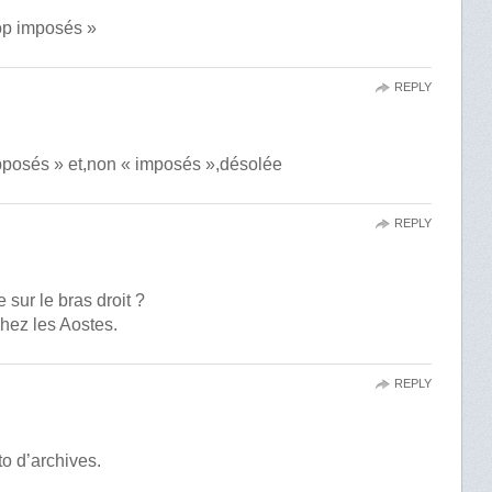
rop imposés »
REPLY
opposés » et,non « imposés »,désolée
REPLY
sur le bras droit ?
chez les Aostes.
REPLY
to d’archives.