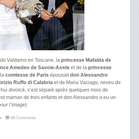
to Valdarno en Toscane, la
princesse Mafalda de
ince Amedeo de Savoie-Aoste
et de la
princesse
 la
comtesse de Paris
épousait
don Alessandro
rizio Ruffo di Calabria
et de Maria Vaciago, neveu de
’hui divorcé, s’est séparé après quelques mois de
 est maman de trois enfants et don Alessandro a eu un
pour l’image
)
a
48 Comments