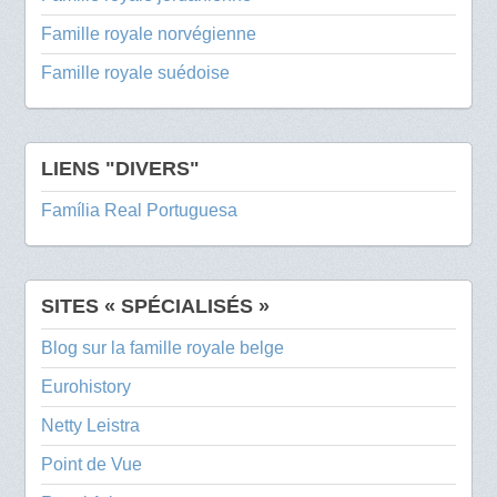
Famille royale norvégienne
Famille royale suédoise
LIENS "DIVERS"
Família Real Portuguesa
SITES « SPÉCIALISÉS »
Blog sur la famille royale belge
Eurohistory
Netty Leistra
Point de Vue