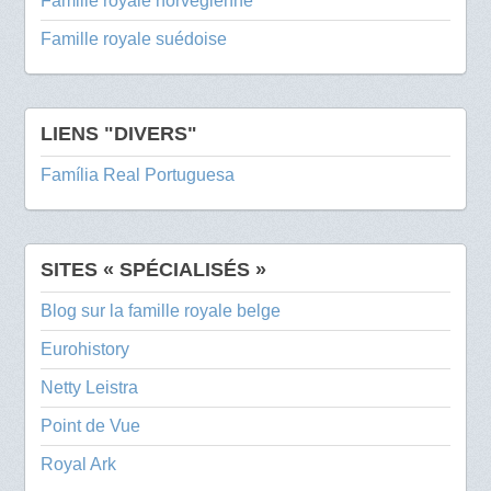
Famille royale norvégienne
Famille royale suédoise
LIENS "DIVERS"
Família Real Portuguesa
SITES « SPÉCIALISÉS »
Blog sur la famille royale belge
Eurohistory
Netty Leistra
Point de Vue
Royal Ark