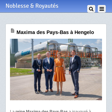
19 Juin 2025
Noblesse & Royautés
Maxima des Pays-Bas à Hengelo
La
reine Maxima des Pays-Bas
a inauguré à