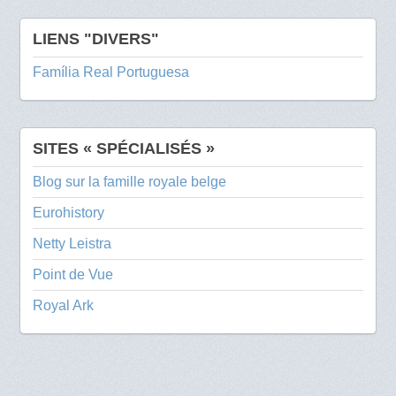
LIENS "DIVERS"
Família Real Portuguesa
SITES « SPÉCIALISÉS »
Blog sur la famille royale belge
Eurohistory
Netty Leistra
Point de Vue
Royal Ark