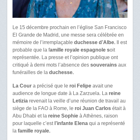
Le 15 décembre prochain en l’église San Francisco
El Grande de Madrid, une messe sera célébrée en
mémoire de l’irremplaçable
duchesse d’Albe.
Il est
probable que la f
amille royale espagnole s
oit
représentée. La presse et l’opinion publique ont
critiqué à demi mots l’absence des
souverains
aux
funérailles de la
duchesse.
La Cour
a précisé que le
roi Felipe
avait une
audience de longue date à La Zarzuela. La
reine
Letizia
revenait la veille d’une réunion de travail au
siège de la FAO à Rome, le
roi Juan Carlos
était à
Abu Dhabi et la
reine Sophie
à Athènes, raison
pour laquelle c’est
l’infante Elena
qui a représenté
la
famille royale.