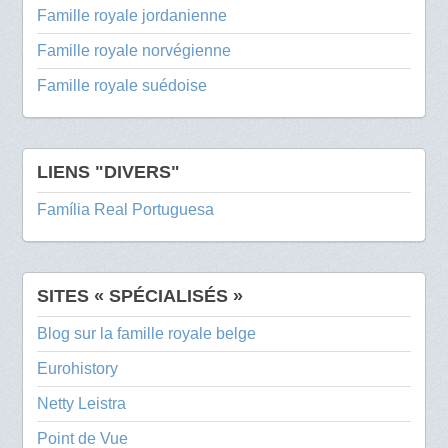
Famille royale jordanienne
Famille royale norvégienne
Famille royale suédoise
LIENS "DIVERS"
Família Real Portuguesa
SITES « SPÉCIALISÉS »
Blog sur la famille royale belge
Eurohistory
Netty Leistra
Point de Vue