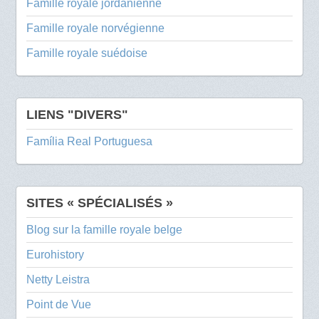
Famille royale jordanienne
Famille royale norvégienne
Famille royale suédoise
LIENS "DIVERS"
Família Real Portuguesa
SITES « SPÉCIALISÉS »
Blog sur la famille royale belge
Eurohistory
Netty Leistra
Point de Vue