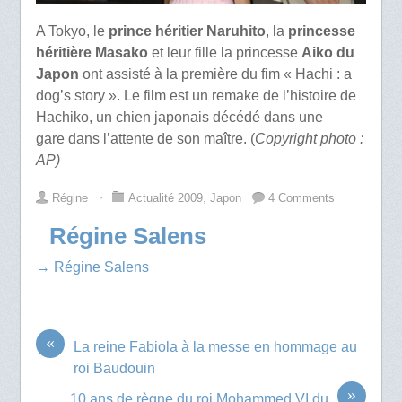
A Tokyo, le
prince héritier Naruhito
, la
princesse
héritière Masako
et leur fille la princesse
Aiko du
Japon
ont assisté à la première du fim « Hachi : a
dog’s story ». Le film est un remake de l’histoire de
Hachiko, un chien japonais décédé dans une
gare dans l’attente de son maître. (
Copyright photo :
AP)
Régine
⋅
Actualité 2009
,
Japon
4 Comments
Régine Salens
→ Régine Salens
«
La reine Fabiola à la messe en hommage au
roi Baudouin
»
10 ans de règne du roi Mohammed VI du