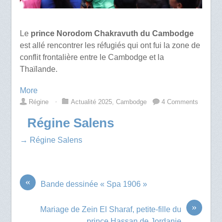
Le
prince Norodom Chakravuth du Cambodge
est allé rencontrer les réfugiés qui ont fui la zone de
conflit frontalière entre le Cambodge et la
Thaïlande.
More
Régine
⋅
Actualité 2025
,
Cambodge
4 Comments
Régine Salens
→ Régine Salens
«
Bande dessinée « Spa 1906 »
»
Mariage de Zein El Sharaf, petite-fille du
prince Hassan de Jordanie