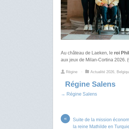
Au château de Laeken, le
roi Phi
aux jeux de Milan-Cortina 2026. (
Régine
⋅
Actualité 2026
,
Belgiq
Régine Salens
→ Régine Salens
«
Suite de la mission écono
la reine Mathilde en Turqui