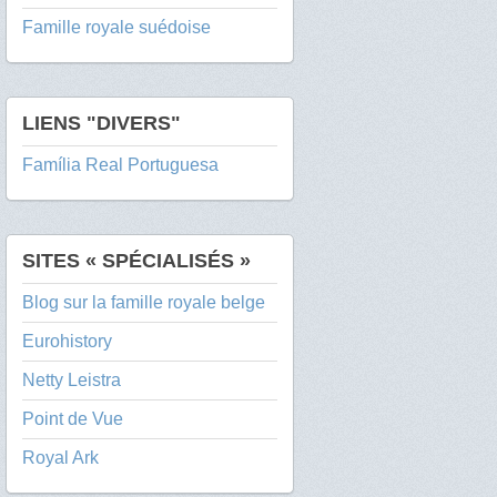
Famille royale suédoise
LIENS "DIVERS"
Família Real Portuguesa
SITES « SPÉCIALISÉS »
Blog sur la famille royale belge
Eurohistory
Netty Leistra
Point de Vue
Royal Ark