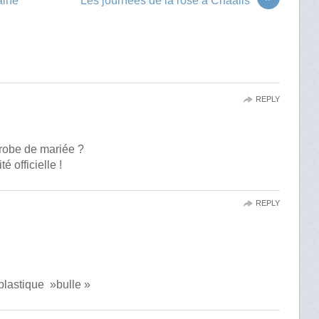
aine
Les journées de la rose à Chaalis
REPLY
e robe de mariée ?
é officielle !
REPLY
plastique »bulle »