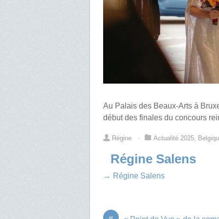
Au Palais des Beaux-Arts à Bruxe
début des finales du concours re
Régine
⋅
Actualité 2025
,
Belgiq
Régine Salens
→ Régine Salens
«