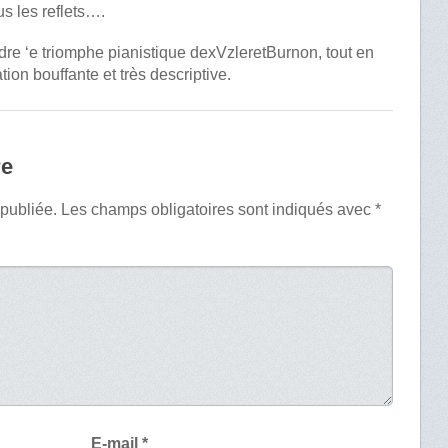
s les reflets….
ndre ‘e triomphe pianistique dexVzleretBurnon, tout en
ation bouffante et très descriptive.
re
 publiée.
Les champs obligatoires sont indiqués avec
*
E-mail
*