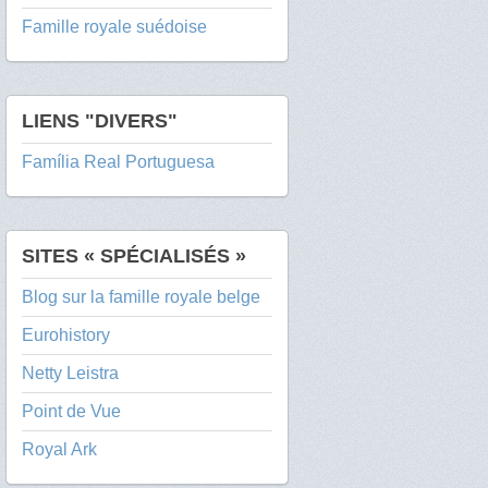
Famille royale suédoise
LIENS "DIVERS"
Família Real Portuguesa
SITES « SPÉCIALISÉS »
Blog sur la famille royale belge
Eurohistory
Netty Leistra
Point de Vue
Royal Ark