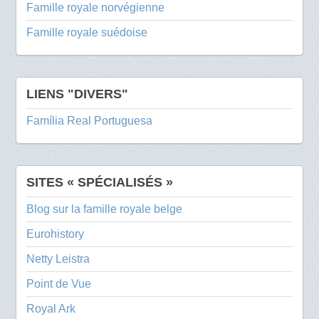
Famille royale norvégienne
Famille royale suédoise
LIENS "DIVERS"
Família Real Portuguesa
SITES « SPÉCIALISÉS »
Blog sur la famille royale belge
Eurohistory
Netty Leistra
Point de Vue
Royal Ark