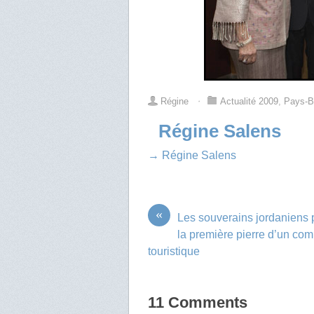
Régine
⋅
Actualité 2009
,
Pays-
Régine Salens
→ Régine Salens
«
Les souverains jordaniens 
la première pierre d’un co
touristique
11 Comments