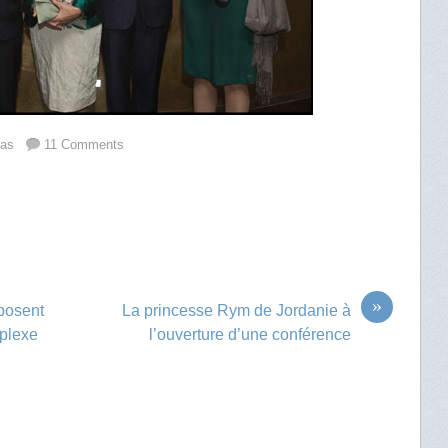
Bas
11 Comments
»
posent
La princesse Rym de Jordanie à
mplexe
l’ouverture d’une conférence