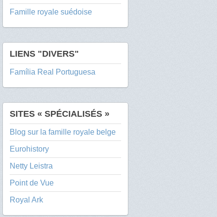
Famille royale suédoise
LIENS "DIVERS"
Família Real Portuguesa
SITES « SPÉCIALISÉS »
Blog sur la famille royale belge
Eurohistory
Netty Leistra
Point de Vue
Royal Ark