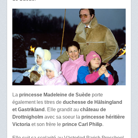
La
princesse Madeleine de Suède
porte
également les titres de
duchesse de Hälsingland
et Gastrikland
. Elle grandit au
château de
Drottnigholm
avec sa soeur la
princesse héritière
Victoria
et son frère le
prince Carl Philip
.
Elle suit sa scolarité au Västerled Parish Preschool