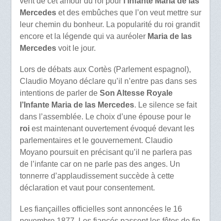
vent de cet amour du roi pour
l’infante Maria de las
Mercedes
et des embûches que l’on veut mettre sur
leur chemin du bonheur. La popularité du roi grandit
encore et la légende qui va auréoler
Maria de las
Mercedes
voit le jour.
Lors de débats aux Cortès (Parlement espagnol),
Claudio Moyano déclare qu’il n’entre pas dans ses
intentions de parler de
Son Altesse Royale
l’Infante Maria de las Mercedes
. Le silence se fait
dans l’assemblée. Le choix d’une épouse pour le
roi
est maintenant ouvertement évoqué devant les
parlementaires et le gouvernement. Claudio
Moyano poursuit en précisant qu’il ne parlera pas
de l’infante car on ne parle pas des anges. Un
tonnerre d’applaudissement succède à cette
déclaration et vaut pour consentement.
Les fiançailles officielles sont annoncées le 16
novembre 1877. Les fiancés passent les fêtes de fin