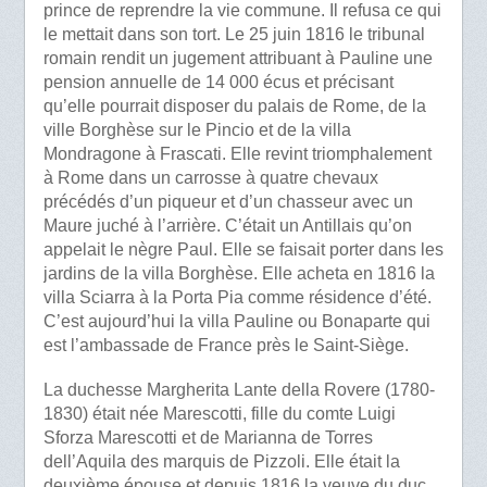
prince de reprendre la vie commune. Il refusa ce qui
le mettait dans son tort. Le 25 juin 1816 le tribunal
romain rendit un jugement attribuant à Pauline une
pension annuelle de 14 000 écus et précisant
qu’elle pourrait disposer du palais de Rome, de la
ville Borghèse sur le Pincio et de la villa
Mondragone à Frascati. Elle revint triomphalement
à Rome dans un carrosse à quatre chevaux
précédés d’un piqueur et d’un chasseur avec un
Maure juché à l’arrière. C’était un Antillais qu’on
appelait le nègre Paul. Elle se faisait porter dans les
jardins de la villa Borghèse. Elle acheta en 1816 la
villa Sciarra à la Porta Pia comme résidence d’été.
C’est aujourd’hui la villa Pauline ou Bonaparte qui
est l’ambassade de France près le Saint-Siège.
La duchesse Margherita Lante della Rovere (1780-
1830) était née Marescotti, fille du comte Luigi
Sforza Marescotti et de Marianna de Torres
dell’Aquila des marquis de Pizzoli. Elle était la
deuxième épouse et depuis 1816 la veuve du duc