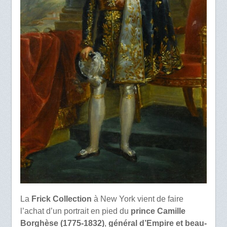
La
Frick Collection
à New York vient de faire
l’achat d’un portrait en pied du
prince Camille
Borghèse (1775-1832)
,
général d’Empire et beau-