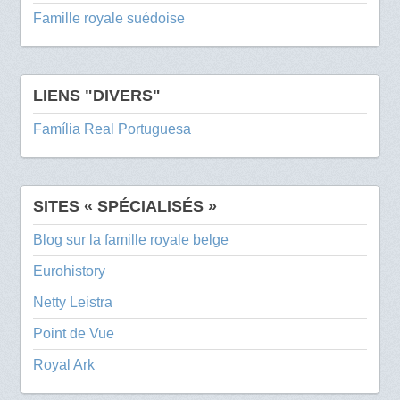
Famille royale suédoise
LIENS "DIVERS"
Família Real Portuguesa
SITES « SPÉCIALISÉS »
Blog sur la famille royale belge
Eurohistory
Netty Leistra
Point de Vue
Royal Ark