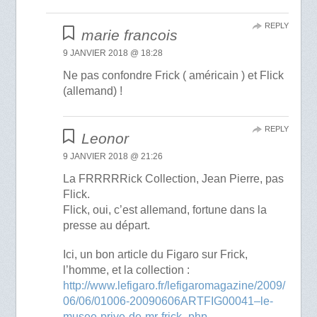
REPLY
marie francois
9 JANVIER 2018 @ 18:28
Ne pas confondre Frick ( américain ) et Flick
(allemand) !
REPLY
Leonor
9 JANVIER 2018 @ 21:26
La FRRRRRick Collection, Jean Pierre, pas
Flick.
Flick, oui, c’est allemand, fortune dans la
presse au départ.
Ici, un bon article du Figaro sur Frick,
l’homme, et la collection :
http://www.lefigaro.fr/lefigaromagazine/2009/
06/06/01006-20090606ARTFIG00041–le-
musee-prive-de-mr-frick-.php