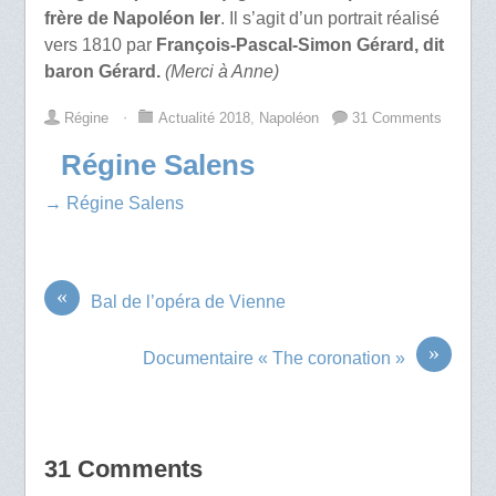
frère de Napoléon Ier
. Il s’agit d’un portrait réalisé
vers 1810 par
François-Pascal-Simon Gérard, dit
baron Gérard.
(Merci à Anne)
Régine
⋅
Actualité 2018
,
Napoléon
31 Comments
Régine Salens
→ Régine Salens
«
Bal de l’opéra de Vienne
»
Documentaire « The coronation »
31 Comments