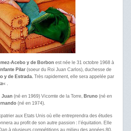
Gomez-Acebo y de Borbon
est née le 31 octobre 1968 à
’Infante Pilar
(soeur du Roi Juan Carlos), duchesse de
 y de Estrada.
Très rapidement, elle sera appelée par
ta
« .
:
Juan
(né en 1969) Vicomte de la Torre,
Bruno
(né en
ernando
(né en 1974).
xpatrier aux Etats Unis où elle entreprendra des études
era au profit de son autre passion : l’équitation. Elle
Dan à plusieurs compétitions au milieu des années 80.