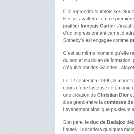
Elle reprendra toutefois ses étud
Elle y travaillera comme premièr
joaillier français Cartier
s’instal
d’un impressionnant carnet d’ad
Sotheby’s est engagée comme
p
C’est au même moment qu’elle r
du son et musicien de formation, 
(l’équivalent des Galeries Lafay
Le 12 septembre 1990, Simoneta
cours d’une fasteuse cérémonie 
une création de
Christian Dior
et
à sa grand-mère la
comtesse de
l’événement ainsi que plusieurs 
Son père, le
duc de Badajoz
déj
l’autel. Il décèdera quelques moi