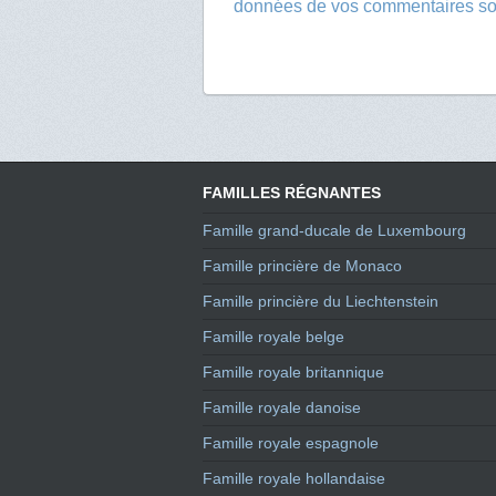
données de vos commentaires son
FAMILLES RÉGNANTES
Famille grand-ducale de Luxembourg
Famille princière de Monaco
Famille princière du Liechtenstein
Famille royale belge
Famille royale britannique
Famille royale danoise
Famille royale espagnole
Famille royale hollandaise