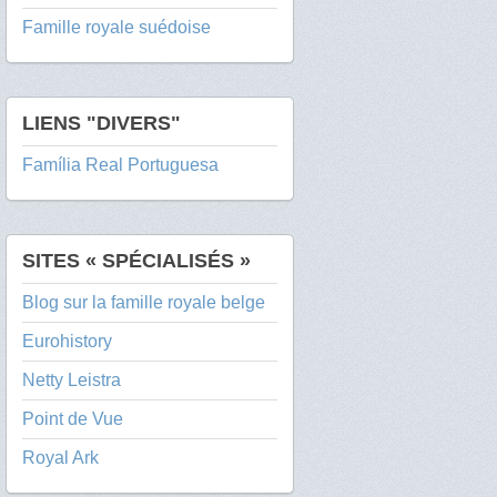
Famille royale suédoise
LIENS "DIVERS"
Família Real Portuguesa
SITES « SPÉCIALISÉS »
Blog sur la famille royale belge
Eurohistory
Netty Leistra
Point de Vue
Royal Ark