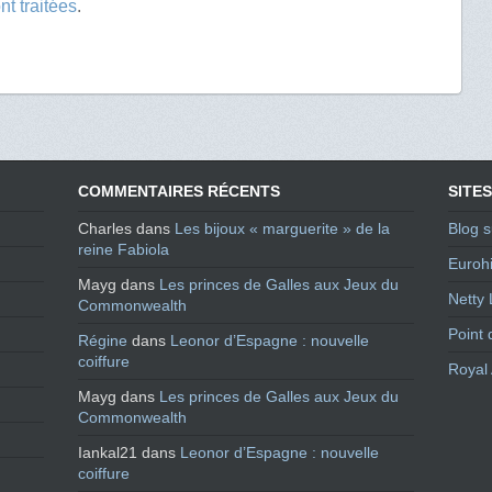
t traitées
.
COMMENTAIRES RÉCENTS
SITES
Charles
dans
Les bijoux « marguerite » de la
Blog s
reine Fabiola
Eurohi
Mayg
dans
Les princes de Galles aux Jeux du
Netty 
Commonwealth
Point 
Régine
dans
Leonor d’Espagne : nouvelle
coiffure
Royal 
Mayg
dans
Les princes de Galles aux Jeux du
Commonwealth
Iankal21
dans
Leonor d’Espagne : nouvelle
coiffure