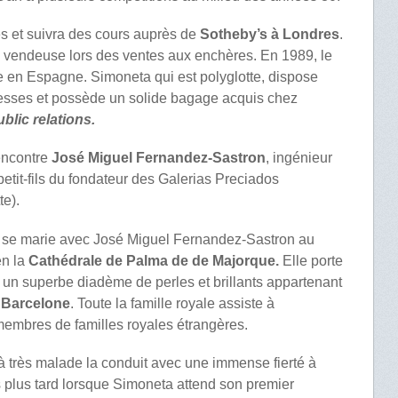
es et suivra des cours auprès de
Sotheby’s à Londres
.
e vendeuse lors des ventes aux enchères. En 1989, le
le en Espagne. Simoneta qui est polyglotte, dispose
resses et possède un solide bagage acquis chez
ublic relations.
encontre
José Miguel Fernandez-Sastron
, ingénieur
petit-fils du fondateur des Galerias Preciados
ette).
 se marie avec José Miguel Fernandez-Sastron au
en la
Cathédrale de Palma de de Majorque.
Elle porte
 un superbe diadème de perles et brillants appartenant
 Barcelone
. Toute la famille royale assiste à
membres de familles royales étrangères.
à très malade la conduit avec une immense fierté à
s plus tard lorsque Simoneta attend son premier