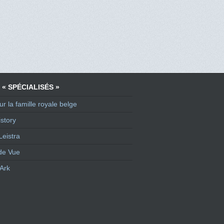
 « SPÉCIALISÉS »
ur la famille royale belge
story
Leistra
de Vue
Ark