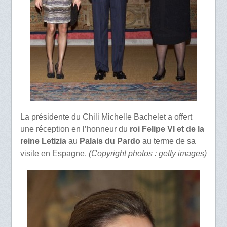
La présidente du Chili Michelle Bachelet a offert
une réception en l’honneur du
roi Felipe VI et de la
reine Letizia
au
Palais du Pardo
au terme de sa
visite en Espagne.
(Copyright photos : getty images)