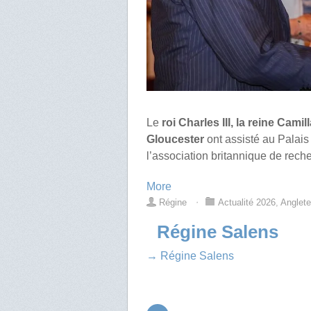
Le
roi Charles III, la reine Cami
Gloucester
ont assisté au Palai
l’association britannique de rech
More
Régine
⋅
Actualité 2026
,
Anglete
Régine Salens
→ Régine Salens