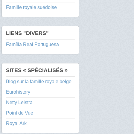
Famille royale suédoise
LIENS "DIVERS"
Família Real Portuguesa
SITES « SPÉCIALISÉS »
Blog sur la famille royale belge
Eurohistory
Netty Leistra
Point de Vue
Royal Ark