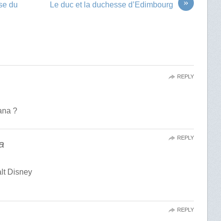
»
ise du
Le duc et la duchesse d’Edimbourg
REPLY
ana ?
REPLY
a
lt Disney
REPLY