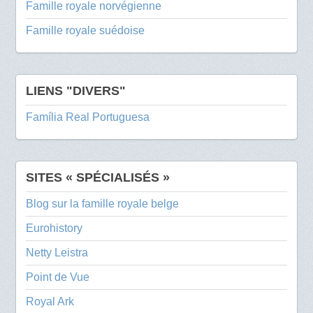
Famille royale norvégienne
Famille royale suédoise
LIENS "DIVERS"
Família Real Portuguesa
SITES « SPÉCIALISÉS »
Blog sur la famille royale belge
Eurohistory
Netty Leistra
Point de Vue
Royal Ark