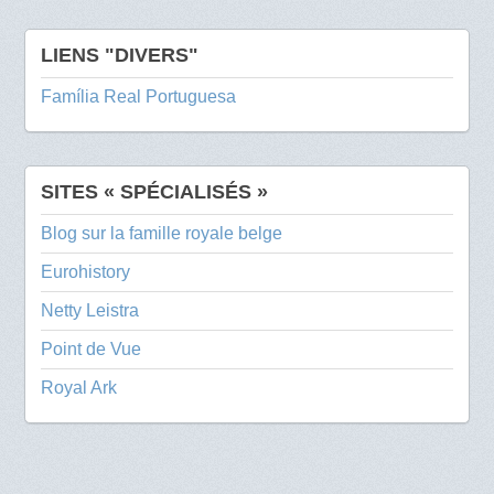
LIENS "DIVERS"
Família Real Portuguesa
SITES « SPÉCIALISÉS »
Blog sur la famille royale belge
Eurohistory
Netty Leistra
Point de Vue
Royal Ark