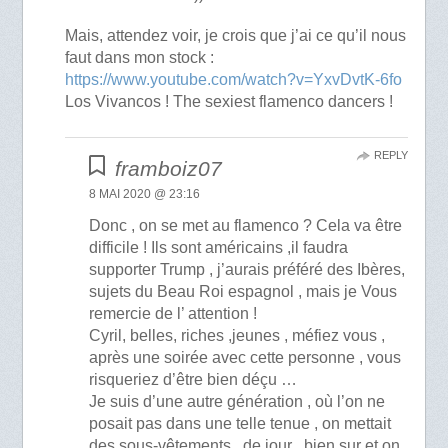
Mais, attendez voir, je crois que j’ai ce qu’il nous
faut dans mon stock :
https://www.youtube.com/watch?v=YxvDvtK-6fo
Los Vivancos ! The sexiest flamenco dancers !
REPLY
framboiz07
8 MAI 2020 @ 23:16
Donc , on se met au flamenco ? Cela va être
difficile ! Ils sont américains ,il faudra
supporter Trump , j’aurais préféré des Ibères,
sujets du Beau Roi espagnol , mais je Vous
remercie de l’ attention !
Cyril, belles, riches ,jeunes , méfiez vous ,
après une soirée avec cette personne , vous
risqueriez d’être bien déçu …
Je suis d’une autre génération , où l’on ne
posait pas dans une telle tenue , on mettait
des sous-vêtements , de jour , bien sur et on