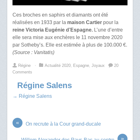
Ces broches en saphirs et diamants ont été
réalisées en 1933 par la
maison Cartier
pour la
reine Victoria Eugénie d’Espagne.
L’une d’entre
elle sera mise aux enchères le 11 novembre 2020
par Sotheby’s. Elle est estimée à plus de 100.000 €.
(Source : Vanitatis)
Régine
⋅
Actualité 2020
,
Espagne
,
Joyaux
20
Comments
Régine Salens
→ Régine Salens
«
On recrute à la Cour grand-ducale
»
Willem Alexander des Pays-Bas au centre