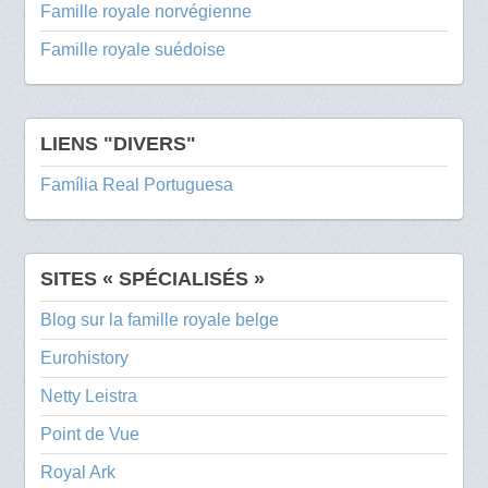
Famille royale norvégienne
Famille royale suédoise
LIENS "DIVERS"
Família Real Portuguesa
SITES « SPÉCIALISÉS »
Blog sur la famille royale belge
Eurohistory
Netty Leistra
Point de Vue
Royal Ark