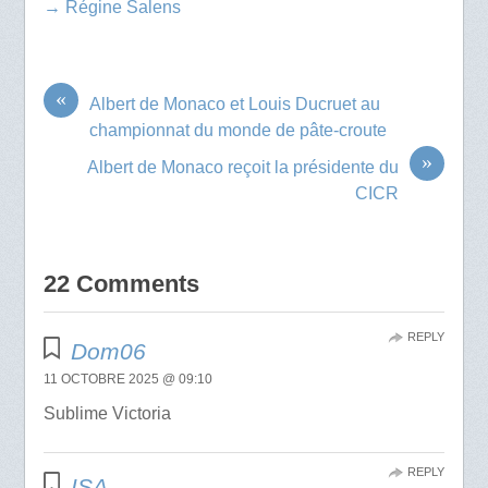
→ Régine Salens
«
Albert de Monaco et Louis Ducruet au
championnat du monde de pâte-croute
»
Albert de Monaco reçoit la présidente du
CICR
22 Comments
REPLY
Dom06
11 OCTOBRE 2025 @ 09:10
Sublime Victoria
REPLY
ISA