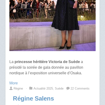
La
princesse héritière Victoria de Suède
a
présidé la soirée de gala donnée au pavillon
nordique à l’exposition universelle d’Osaka.
More
Régine
⋅
Actualité 2025
,
Suède
22 Comments
Régine Salens