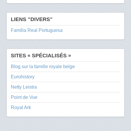
LIENS "DIVERS"
Família Real Portuguesa
SITES « SPÉCIALISÉS »
Blog sur la famille royale belge
Eurohistory
Netty Leistra
Point de Vue
Royal Ark