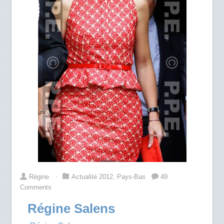
Régine
⋅
Actualité 2012
,
Pays-Bas
49
Comments
Régine Salens