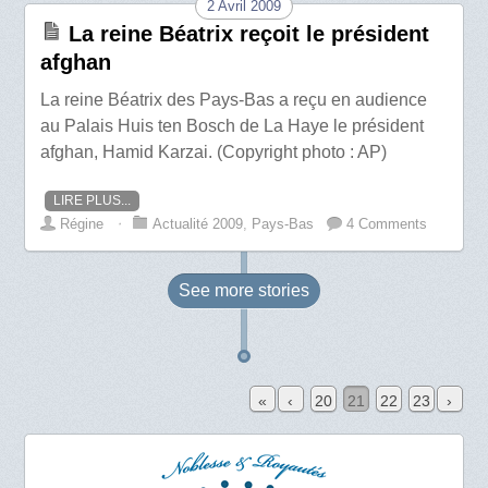
2 Avril 2009
La reine Béatrix reçoit le président
afghan
La reine Béatrix des Pays-Bas a reçu en audience
au Palais Huis ten Bosch de La Haye le président
afghan, Hamid Karzai. (Copyright photo : AP)
LIRE PLUS...
Régine
⋅
Actualité 2009
,
Pays-Bas
4 Comments
See more
stories
«
‹
20
21
22
23
›