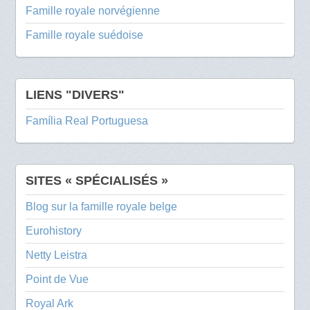
Famille royale norvégienne
Famille royale suédoise
LIENS "DIVERS"
Família Real Portuguesa
SITES « SPÉCIALISÉS »
Blog sur la famille royale belge
Eurohistory
Netty Leistra
Point de Vue
Royal Ark