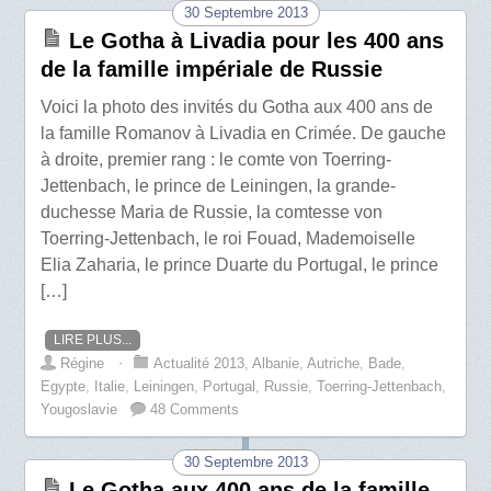
30 Septembre 2013
Le Gotha à Livadia pour les 400 ans
de la famille impériale de Russie
Voici la photo des invités du Gotha aux 400 ans de
la famille Romanov à Livadia en Crimée. De gauche
à droite, premier rang : le comte von Toerring-
Jettenbach, le prince de Leiningen, la grande-
duchesse Maria de Russie, la comtesse von
Toerring-Jettenbach, le roi Fouad, Mademoiselle
Elia Zaharia, le prince Duarte du Portugal, le prince
[…]
LIRE PLUS...
Régine
⋅
Actualité 2013
,
Albanie
,
Autriche
,
Bade
,
Egypte
,
Italie
,
Leiningen
,
Portugal
,
Russie
,
Toerring-Jettenbach
,
Yougoslavie
48 Comments
30 Septembre 2013
Le Gotha aux 400 ans de la famille