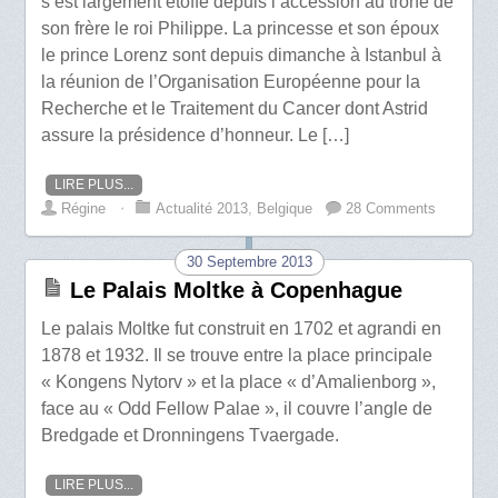
s’est largement étoffé depuis l’accession au trône de
son frère le roi Philippe. La princesse et son époux
le prince Lorenz sont depuis dimanche à Istanbul à
la réunion de l’Organisation Européenne pour la
Recherche et le Traitement du Cancer dont Astrid
assure la présidence d’honneur. Le […]
LIRE PLUS...
Régine
⋅
Actualité 2013
,
Belgique
28 Comments
30 Septembre 2013
Le Palais Moltke à Copenhague
Le palais Moltke fut construit en 1702 et agrandi en
1878 et 1932. Il se trouve entre la place principale
« Kongens Nytorv » et la place « d’Amalienborg »,
face au « Odd Fellow Palae », il couvre l’angle de
Bredgade et Dronningens Tvaergade.
LIRE PLUS...