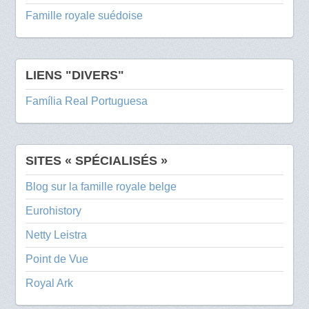
Famille royale suédoise
LIENS "DIVERS"
Família Real Portuguesa
SITES « SPÉCIALISÉS »
Blog sur la famille royale belge
Eurohistory
Netty Leistra
Point de Vue
Royal Ark