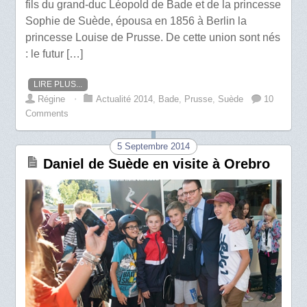
fils du grand-duc Léopold de Bade et de la princesse
Sophie de Suède, épousa en 1856 à Berlin la
princesse Louise de Prusse. De cette union sont nés
: le futur […]
LIRE PLUS...
Régine
⋅
Actualité 2014
,
Bade
,
Prusse
,
Suède
10
Comments
5 Septembre 2014
Daniel de Suède en visite à Orebro