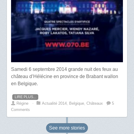
Samedi 6 septembre 2014 grande nuit des feux au
château d’Hélécine en province de Brabant wallon
en Belgique.
LIRE PLUS...
Régine
⋅
Actualité 2014
,
Belgique
,
Châteaux
5
Comments
See more
stories