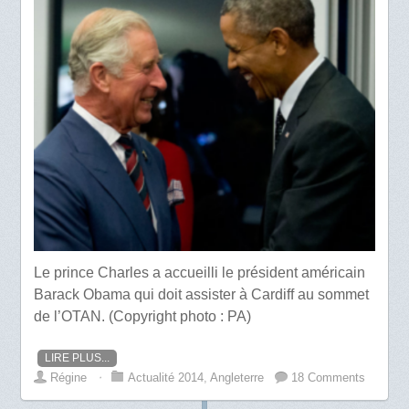
Le prince Charles a accueilli le président américain
Barack Obama qui doit assister à Cardiff au sommet
de l’OTAN. (Copyright photo : PA)
LIRE PLUS...
Régine
⋅
Actualité 2014
,
Angleterre
18 Comments