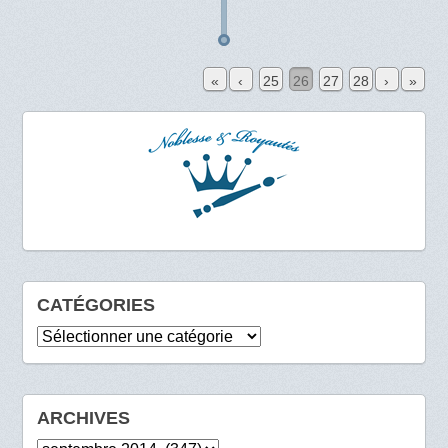
«
‹
25
26
27
28
›
»
CATÉGORIES
Catégories
ARCHIVES