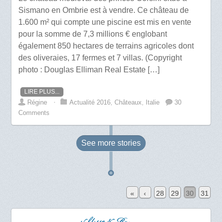
Sismano en Ombrie est à vendre. Ce château de
1.600 m² qui compte une piscine est mis en vente
pour la somme de 7,3 millions € englobant
également 850 hectares de terrains agricoles dont
des oliveraies, 17 fermes et 7 villas. (Copyright
photo : Douglas Elliman Real Estate […]
LIRE PLUS...
Régine
⋅
Actualité 2016
,
Châteaux
,
Italie
30
Comments
See more
stories
«
‹
28
29
30
31