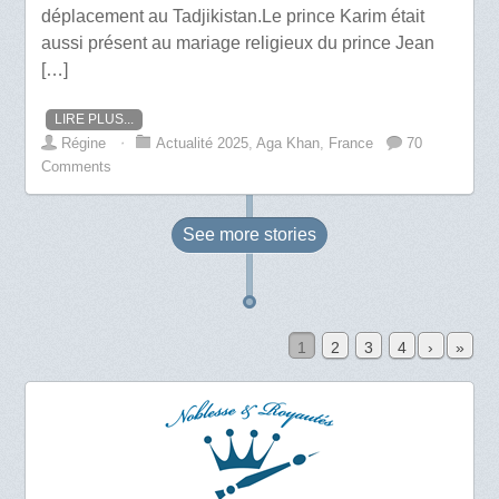
déplacement au Tadjikistan.Le prince Karim était
aussi présent au mariage religieux du prince Jean
[…]
LIRE PLUS...
Régine
⋅
Actualité 2025
,
Aga Khan
,
France
70
Comments
See more
stories
1
2
3
4
›
»