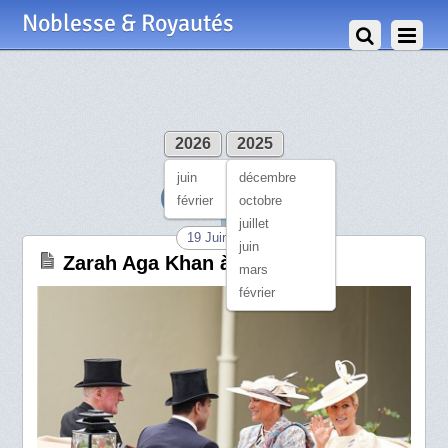
Noblesse & Royautés
2026
2025
juin
décembre
JUIN 2026
février
octobre
juillet
19 Juin 2026
juin
Zarah Aga Khan à Ascot
mars
février