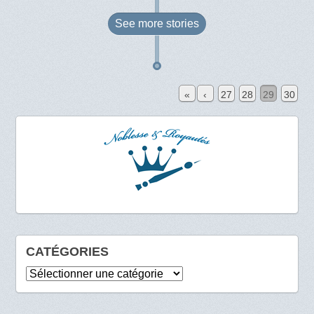
See more
stories
«
‹
27
28
29
30
CATÉGORIES
Catégories