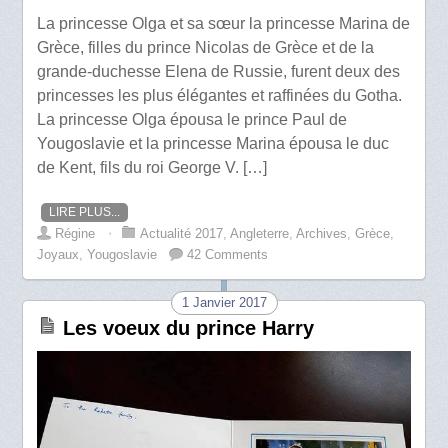
La princesse Olga et sa sœur la princesse Marina de
Grèce, filles du prince Nicolas de Grèce et de la
grande-duchesse Elena de Russie, furent deux des
princesses les plus élégantes et raffinées du Gotha.
La princesse Olga épousa le prince Paul de
Yougoslavie et la princesse Marina épousa le duc
de Kent, fils du roi George V. […]
LIRE PLUS...
Régine
⋅
Actualité 2017
,
Angleterre
,
Archives
,
Grèce
,
Joyaux
,
Yougoslavie
42 Comments
1 Janvier 2017
Les voeux du prince Harry