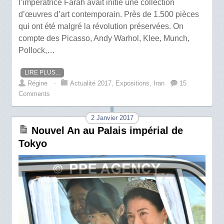
l’impératrice Farah avait initié une collection
d’œuvres d’art contemporain. Près de 1.500 pièces
qui ont été malgré la révolution préservées. On
compte des Picasso, Andy Warhol, Klee, Munch,
Pollock,…
LIRE PLUS...
Régine
⋅
Actualité 2017
,
Expositions
,
Iran
15
Comments
2 Janvier 2017
Nouvel An au Palais impérial de
Tokyo