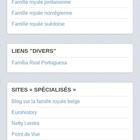
Famille royale jordanienne
Famille royale norvégienne
Famille royale suédoise
LIENS "DIVERS"
Família Real Portuguesa
SITES « SPÉCIALISÉS »
Blog sur la famille royale belge
Eurohistory
Netty Leistra
Point de Vue