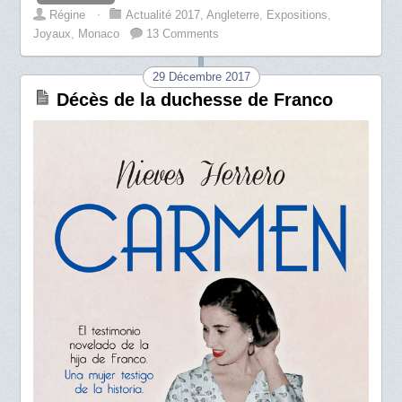
Régine
⋅
Actualité 2017
,
Angleterre
,
Expositions
,
Joyaux
,
Monaco
13 Comments
29 Décembre 2017
Décès de la duchesse de Franco