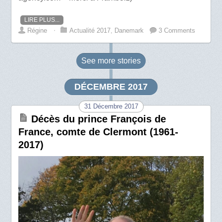
LIRE PLUS...
Régine
⋅
Actualité 2017
,
Danemark
3 Comments
See more
stories
DÉCEMBRE 2017
31 Décembre 2017
Décès du prince François de
France, comte de Clermont (1961-
2017)