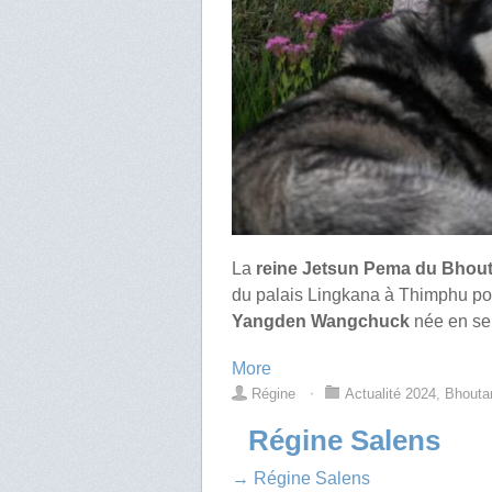
La
reine Jetsun Pema du Bhou
du palais Lingkana à Thimphu pour
Yangden Wangchuck
née en se
More
Régine
⋅
Actualité 2024
,
Bhouta
Régine Salens
→ Régine Salens