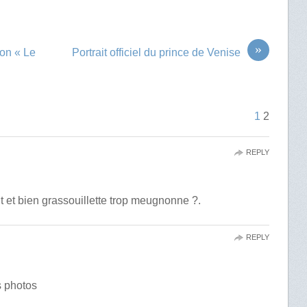
»
ion « Le
Portrait officiel du prince de Venise
1
2
REPLY
et bien grassouillette trop meugnonne ?.
REPLY
s photos