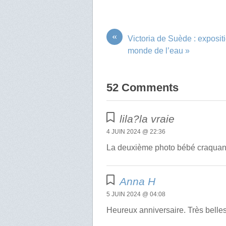
«
Victoria de Suède : exposit
monde de l’eau »
52 Comments
lila?la vraie
4 JUIN 2024 @ 22:36
La deuxième photo bébé craquant 
Anna H
5 JUIN 2024 @ 04:08
Heureux anniversaire. Très belle