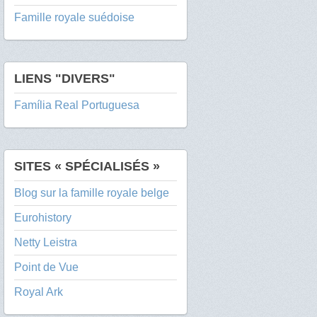
Famille royale suédoise
LIENS "DIVERS"
Família Real Portuguesa
SITES « SPÉCIALISÉS »
Blog sur la famille royale belge
Eurohistory
Netty Leistra
Point de Vue
Royal Ark