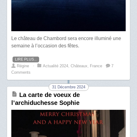
Le château de Chambord sera encore illuminé une
semaine à l’occasion des fêtes.
LIRE PLUS...
Régine
⋅
Actualité 2024
,
Châteaux
,
France
7
Comments
31 Décembre 2024
La carte de voeux de
l’archiduchesse Sophie