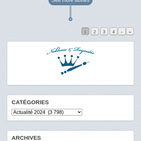
See more
stories
1
2
3
4
›
»
CATÉGORIES
Catégories
ARCHIVES