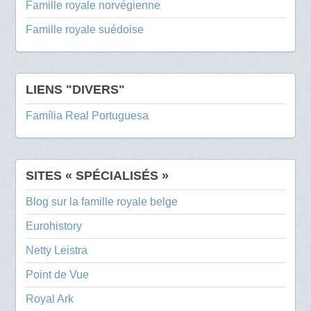
Famille royale norvégienne
Famille royale suédoise
LIENS "DIVERS"
Família Real Portuguesa
SITES « SPÉCIALISÉS »
Blog sur la famille royale belge
Eurohistory
Netty Leistra
Point de Vue
Royal Ark