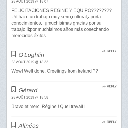
28 AOÛT 2019 @ 18:07
FELICITACIONES REGINE Y EQUIPO????????
Ud.hace un trabajo muy serio,cultural,aporta
conocimientos, ¡¡¡muchísimas gracias por su
trabajo!!!;por muchísimos años más cosechando
merecidos éxitos
REPLY
O'Loghlin
28 AOÛT 2019 @ 18:33
Wow! Well done. Greetings from Ireland ??
REPLY
Gérard
28 AOÛT 2019 @ 18:58
Bravo et merci Régine ! Quel travail !
REPLY
Alinéas