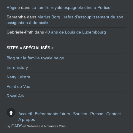
Régine
dans
La famille royale espagnole dîne à Portixol
Samantha
dans
Marius Borg : refus d’assouplissement de son
assignation à domicile
Gabrielle-Pnth
dans
40 ans de Louis de Luxembourg
SITES « SPÉCIALISÉS »
Blog sur la famille royale belge
Eurohistory
Netty Leistra
Point de Vue
Royal Ark
Accueil
Evénements futurs
Soutien
Presse
Contact
A propos
CADS
By
© Noblesse & Royautés 2026