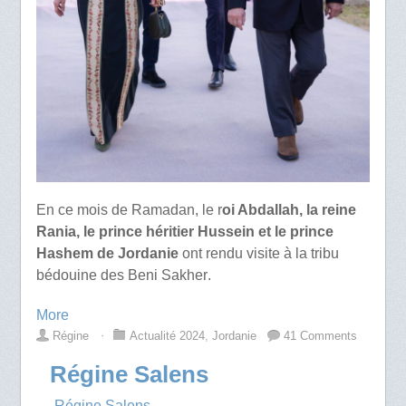
En ce mois de Ramadan, le r
oi Abdallah, la reine
Rania, le prince héritier Hussein et le prince
Hashem de Jordanie
ont rendu visite à la tribu
bédouine des
Beni Sakher
.
More
Régine
⋅
Actualité 2024
,
Jordanie
41 Comments
Régine Salens
→ Régine Salens