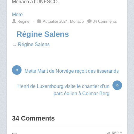
Monaco à l’UNESCO.
More
Régine
⋅
Actualité 2024
,
Monaco
34 Comments
Régine Salens
→ Régine Salens
«
Mette Marit de Norvège reçoit des tisserands
»
Henri de Luxembourg visite le chantier d’un
parc éolien à Colmar-Berg
34 Comments
REPLY