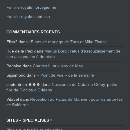
Famille royale norvégienne
Famille royale suédoise
COMMENTAIRES RÉCENTS
Elisa2
dans
15 ans de mariage de Zara et Mike Tindall
Rue de la Paix
dans
Marius Borg : refus d’assouplissement de
son assignation à domicile
Perlaine
dans
Charles III aux jeux de Mey
Sigismond
dans
« Point de Vue » de la semaine
septentrion 🍀🍀🍀
dans
Naissance de Catalina Crépy, petite-
fille de Clotilde d’Orléans
Vitabel
dans
Réception au Palais de Marivent pour les autorités
de Baléares
SITES « SPÉCIALISÉS »
Blog sur la famille royale belge