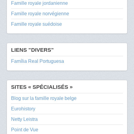
Famille royale jordanienne
Famille royale norvégienne
Famille royale suédoise
LIENS "DIVERS"
Família Real Portuguesa
SITES « SPÉCIALISÉS »
Blog sur la famille royale belge
Eurohistory
Netty Leistra
Point de Vue