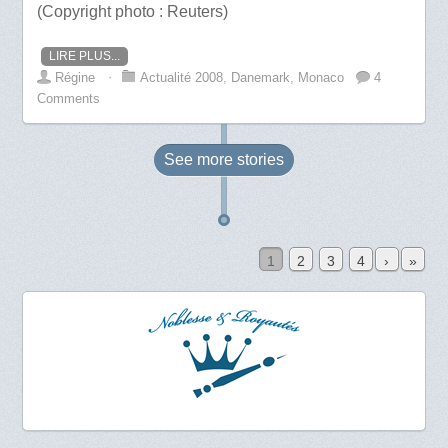
(Copyright photo : Reuters)
LIRE PLUS...
Régine
⋅
Actualité 2008
,
Danemark
,
Monaco
4
Comments
See more
stories
1
2
3
4
›
»